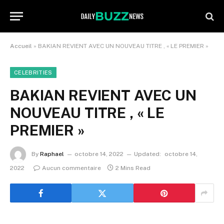
Accueil
»
BAKIAN REVIENT AVEC UN NOUVEAU TITRE , « LE PREMIER »
CELEBRITIES
BAKIAN REVIENT AVEC UN
NOUVEAU TITRE , « LE
PREMIER »
By
Raphael
octobre 14, 2022
Updated:
octobre 14,
2022
Aucun commentaire
2 Mins Read