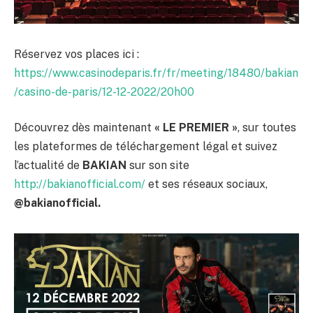
Réservez vos places ici :
https://www.casinodeparis.fr/fr/meeting/18480/bakian
/casino-de-paris/12-12-2022/20h00
Découvrez dès maintenant
« LE PREMIER »
, sur toutes
les plateformes de téléchargement légal et suivez
l’actualité de
BAKIAN
sur son site
http://bakianofficial.com/
et ses réseaux sociaux,
@bakianofficial.