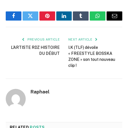
Facebook
Twitter
Pinterest
LinkedIn
Tumblr
WhatsApp
Email
PREVIOUS ARTICLE
NEXT ARTICLE
L’ARTISTE RDZ HISTOIRE
I.K (TLF) dévoile
DU DÉBUT
« FREESTYLE BOSSKA
ZONE » son tout nouveau
clip !
Raphael
RELATED
POSTS