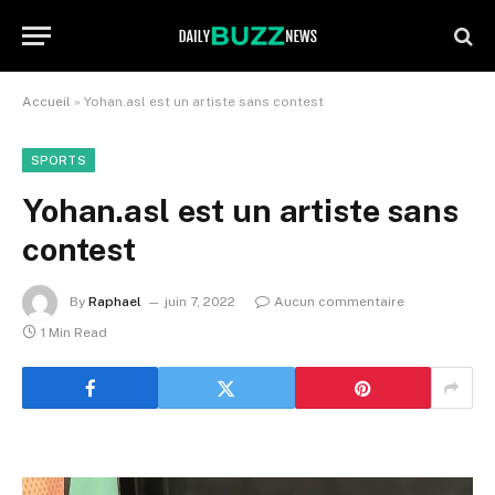
Accueil
»
Yohan.asl est un artiste sans contest
SPORTS
Yohan.asl est un artiste sans
contest
By
Raphael
juin 7, 2022
Aucun commentaire
1 Min Read