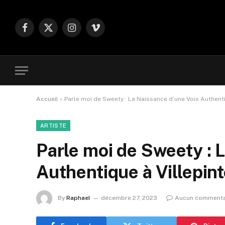
Facebook
X
Instagram
Vimeo
(Twitter)
Accueil
»
Parle moi de Sweety : La Naissance d’une Voix Authenti
ARTISTE
Parle moi de Sweety : 
Authentique à Villepin
By
Raphael
décembre 27, 2023
Aucun commenta