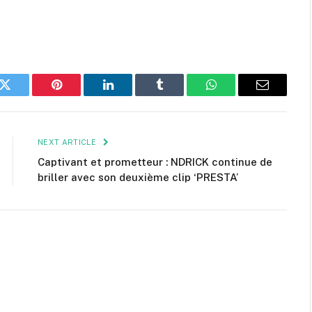
k
Twitter
Pinterest
LinkedIn
Tumblr
WhatsApp
Email
NEXT ARTICLE
Captivant et prometteur : NDRICK continue de
briller avec son deuxième clip ‘PRESTA’