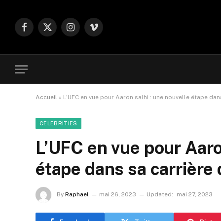
Facebook
X
Instagram
Vimeo
(Twitter)
Accueil
»
L’UFC en vue pour Aaron salhi : une nouvelle étape da
CELEBRITIES
L’UFC en vue pour Aaron
étape dans sa carrière
By
Raphael
mai 26, 2023
Updated:
mai 27, 2023