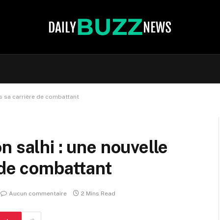
ns sa carrière de combattant
 salhi : une nouvelle
 de combattant
Aucun commentaire
2 Mins Read