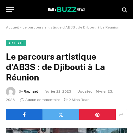
Accueil
»
Le parcours artistique d’AB3S : de Djibouti à La Réunion
ARTISTE
Le parcours artistique
d’AB3S : de Djibouti à La
Réunion
By
Raphael
février 22, 2023
Updated:
février 23,
2023
Aucun commentaire
2 Mins Read