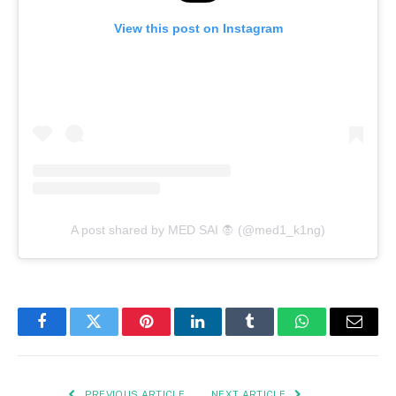
View this post on Instagram
A post shared by MED SAI 🧛 (@med1_k1ng)
Facebook
Twitter
Pinterest
LinkedIn
Tumblr
WhatsApp
Email
PREVIOUS ARTICLE
NEXT ARTICLE