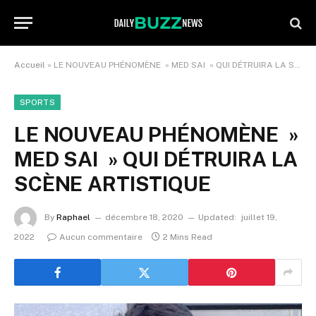
Accueil
»
LE NOUVEAU PHÉNOMÈNE » MED SAI » QUI DÉTRUIRA LA SCÈNE ARTISTIQUE
SPORTS
LE NOUVEAU PHÉNOMÈNE »
MED SAI » QUI DÉTRUIRA LA
SCÈNE ARTISTIQUE
By
Raphael
décembre 18, 2020
Updated:
juillet 19,
2022
Aucun commentaire
2 Mins Read