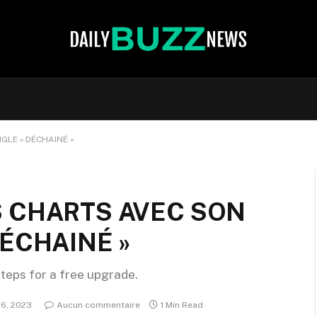
GLE « DÉCHAINÉ »
 CHARTS AVEC SON
ÉCHAINÉ »
steps for a free upgrade.
26, 2023
Aucun commentaire
1 Min Read