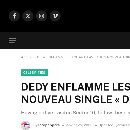
Facebook
X
Instagram
Vimeo
(Twitter)
Accueil
»
DEDY ENFLAMME LES CHARTS AVEC SON NOUVEAU SIN
CELEBRITIES
DEDY ENFLAMME LES
NOUVEAU SINGLE « D
Having not yet visited Sector 10, follow these 
By
lordpeppers
janvier 26, 2023
Updated:
janvier 