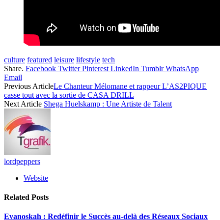
culture
featured
leisure
lifestyle
tech
Share.
Facebook
Twitter
Pinterest
LinkedIn
Tumblr
WhatsApp
Email
Previous Article
Le Chanteur Mélomane et rappeur L’AS2PIQUE
casse tout avec la sortie de CASA DRILL
Next Article
Shega Huelskamp : Une Artiste de Talent
lordpeppers
Website
Related
Posts
Evanoskah : Redéfinir le Succès au-delà des Réseaux Sociaux