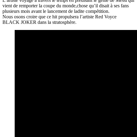
L’artiste voyage à travers le temps en prédisant le génie de Messi qui
vient de remporter la coupe du monde,chose qu’il disait à ses fans
plusieurs mois avant le lancement de ladite compétition.
Nous osons croire que ce hit propulsera l’artiste Red Voyce
BLACK JOKER dans la stratosphère.